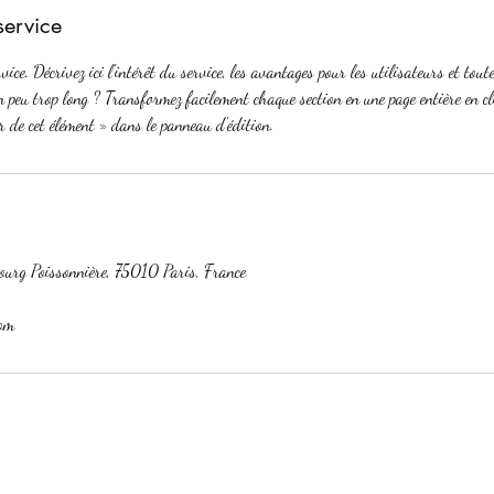
service
ice. Décrivez ici l'intérêt du service, les avantages pour les utilisateurs et tou
un peu trop long ? Transformez facilement chaque section en une page entière en c
r de cet élément » dans le panneau d'édition.
urg Poissonnière, 75010 Paris, France
com