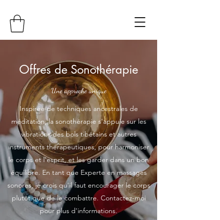
Offres de Sonothérapie
Une approche unique
Inspirée de techniques ancestrales de
méditation, la sonothérapie s'appuie sur les
vibrations des bols tibétains et autres
instruments thérapeutiques, pour harmoniser
le corps et l'esprit, et les garder dans un bon
équilibre. En tant que Experte en massages
sonores, je crois qu'il faut encourager le corps
plutôt que de le combattre. Contactez-moi
pour plus d'informations.