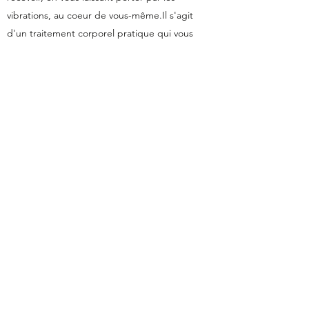
vibrations, au coeur de vous-même.Il s'agit
d'un traitement corporel pratique qui vous
permet de vous sentir détendus et
régénérés.
J'aime montrer à mes patients que seules
quelques séances peuvent faire une grande
différence pour leur bien-être.
Tarif: devis sur demande
Demande de devis